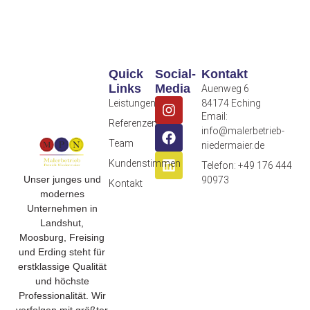
Quick
Social-
Kontakt
Links
Media
Auenweg 6
Leistungen
84174 Eching
Email:
Referenzen
info@malerbetrieb-
Team
niedermaier.de
Kundenstimmen
Telefon: +49 176 444
Unser junges und
90973
Kontakt
modernes
Unternehmen in
Landshut,
Moosburg, Freising
und Erding steht für
erstklassige Qualität
und höchste
Professionalität. Wir